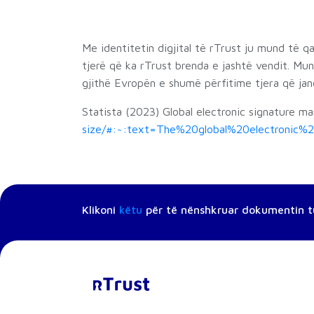
Me identitetin digjital të rTrust ju mund të q
tjerë që ka rTrust brenda e jashtë vendit. Mun
gjithë Evropën e shumë përfitime tjera që janë 
Statista (2023) Global electronic signature 
size/#:~:text=The%20global%20electronic
Klikoni
këtu
për të nënshkruar dokumentin t