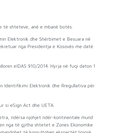
hme të shteteve, anë e mbanë botës.
kimin Elektronik dhe Shërbimet e Besuara në
dekretuar nga Presidentja e Kosovës me datë
ulloren eIDAS 910/2014. Hyrja në fuqi daton 1
 Identifikimi Elektronik dhe Rregullativa për
hur si eSign Act dhe UETA.
jetra, ndërsa njohjet ndër-kontinentale mund
ihen nga të gjitha shtetet e Zones Ekonomike
mandohet të konsultohen ekspertët ligjorë,