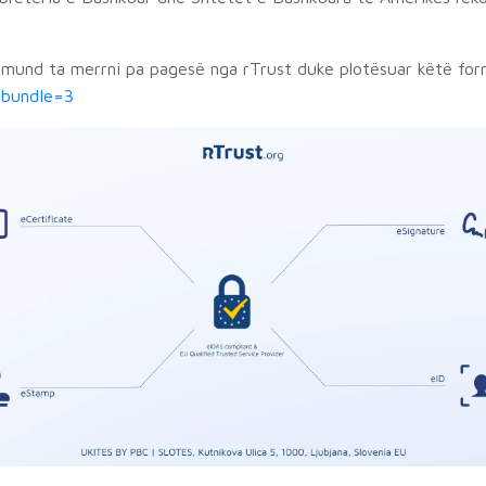
al mund ta merrni pa pagesë nga rTrust duke plotësuar këtë fo
/?bundIe=3