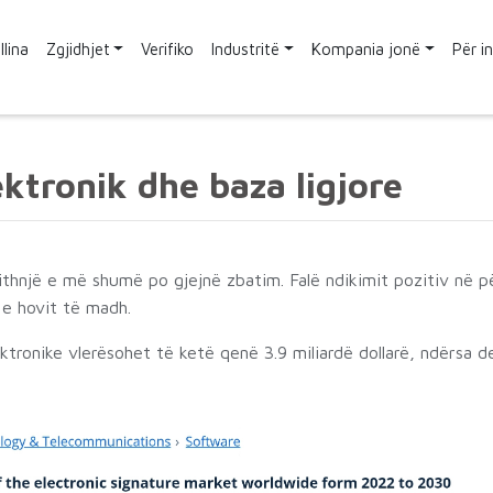
llina
Zgjidhjet
Verifiko
Industritë
Kompania jonë
Për i
ektronik dhe baza ligjore
gjithnjë e më shumë po gjejnë zbatim. Falë ndikimit pozitiv në 
t e hovit të madh.
ktronike vlerësohet të ketë qenë 3.9 miliardë dollarë, ndërsa d