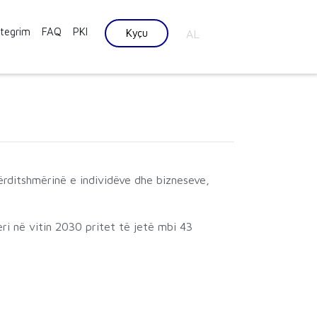
ntegrim
FAQ
PKI
Kyçu
AL
përditshmërinë e individëve dhe bizneseve,
eri në vitin 2030 pritet të jetë mbi 43