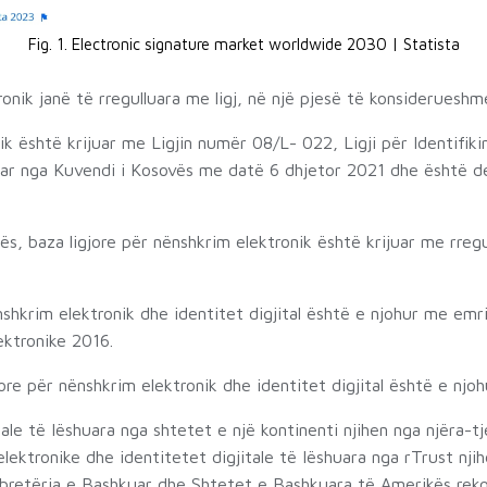
Fig. 1. Electronic signature market worldwide 2030 | Statista
ronik janë të rregulluara me ligj, në një pjesë të konsiderues
ik është krijuar me Ligjin numër 08/L- 022, Ligji për Identifi
atuar nga Kuvendi i Kosovës me datë 6 dhjetor 2021 dhe është 
, baza ligjore për nënshkrim elektronik është krijuar me rreg
hkrim elektronik dhe identitet digjital është e njohur me emrin
ktronike 2016.
re për nënshkrim elektronik dhe identitet digjital është e njo
ale të Iëshuara nga shtetet e një kontinenti njihen nga njëra-t
lektronike dhe identitetet digjitale të Iëshuara nga rTrust nj
bretëria e Bashkuar dhe Shtetet e Bashkuara të Amerikës reko