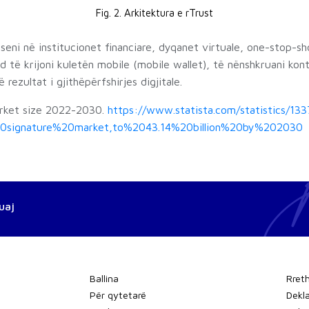
Fig. 2. Arkitektura e rTrust
aseni në institucionet financiare, dyqanet virtuale, one-stop-s
d të krijoni kuletën mobile (mobile wallet), të nënshkruani kon
rezultat i gjithëpërfshirjes digjitale.
market size 2022-2030.
https://www.statista.com/statistics/133
%20signature%20market,to%2043.14%20billion%20by%202030
uaj
Ballina
Rret
Për qytetarë
Dekla