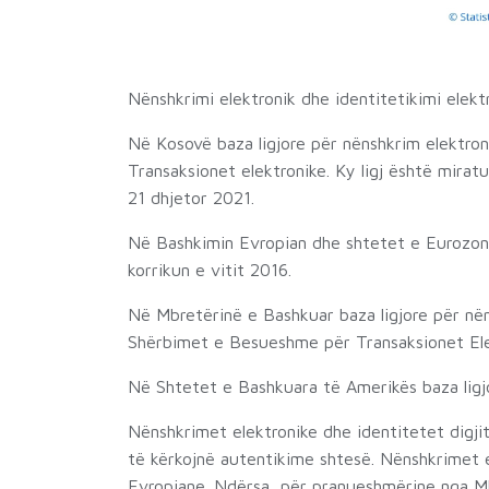
Nënshkrimi elektronik dhe identitetikimi elekt
Në Kosovë baza ligjore për nënshkrim elektron
Transaksionet elektronike. Ky ligj është mir
21 dhjetor 2021.
Në Bashkimin Evropian dhe shtetet e Eurozonës
korrikun e vitit 2016.
Në Mbretërinë e Bashkuar baza ligjore për nëns
Shërbimet e Besueshme për Transaksionet Ele
Në Shtetet e Bashkuara të Amerikës baza ligjo
Nënshkrimet elektronike dhe identitetet digjit
të kërkojnë autentikime shtesë. Nënshkrimet e
Evropiane. Ndërsa, për pranueshmërine nga M