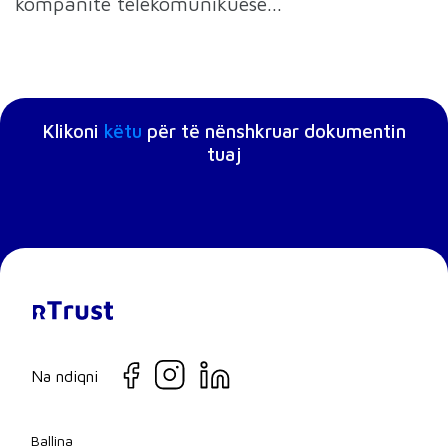
kompanitë telekomunikuese...
Klikoni
këtu
për të nënshkruar dokumentin
tuaj
Na ndiqni
Ballina