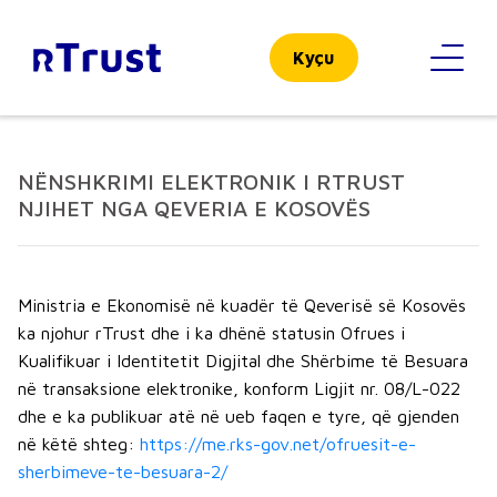
Kyçu
NËNSHKRIMI ELEKTRONIK I RTRUST
NJIHET NGA QEVERIA E KOSOVËS
Ministria e Ekonomisë në kuadër të Qeverisë së Kosovës
ka njohur rTrust dhe i ka dhënë statusin Ofrues i
Kualifikuar i Identitetit Digjital dhe Shërbime të Besuara
në transaksione elektronike, konform Ligjit nr. 08/L-022
dhe e ka publikuar atë në ueb faqen e tyre, që gjenden
në këtë shteg:
https://me.rks-gov.net/ofruesit-e-
sherbimeve-te-besuara-2/