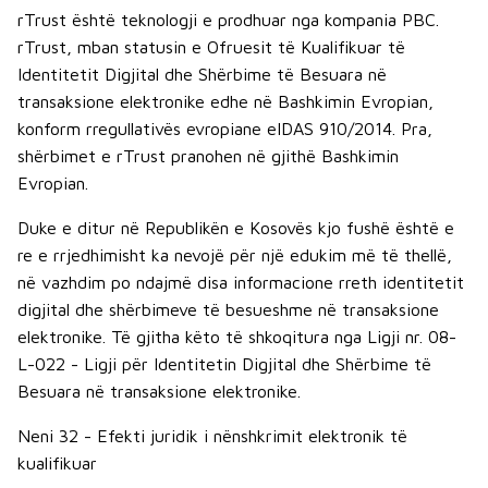
rTrust është teknologji e prodhuar nga kompania PBC.
rTrust, mban statusin e Ofruesit të Kualifikuar të
Identitetit Digjital dhe Shërbime të Besuara në
transaksione elektronike edhe në Bashkimin Evropian,
konform rregullativës evropiane eIDAS 910/2014. Pra,
shërbimet e rTrust pranohen në gjithë Bashkimin
Evropian.
Duke e ditur në Republikën e Kosovës kjo fushë është e
re e rrjedhimisht ka nevojë për një edukim më të thellë,
në vazhdim po ndajmë disa informacione rreth identitetit
digjital dhe shërbimeve të besueshme në transaksione
elektronike. Të gjitha këto të shkoqitura nga Ligji nr. 08-
L-022 - Ligji për Identitetin Digjital dhe Shërbime të
Besuara në transaksione elektronike.
Neni 32 - Efekti juridik i nënshkrimit elektronik të
kualifikuar